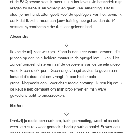
of de FAQ-sessie voel ik meer zin in het leven. Je behandelt mijn
vragen zo serieus en volledig en geeft veel erkenning. Het is
alsof je me handvatten geeft voor de spelregels van het leven. Ik
denk dat ik zelfs meer aan jouw training heb gehad dan de 10
sessies hypnotherapie die ik 2 jaar geleden had.
Alexandra
Ik voelde mij zeer welkom. Fiona is een zeer warm persoon, die
je toch op een hele heldere manier in de spiegel laat kijken. Het
zonder oordeel luisteren naar de gevoelens van de gehele groep
vond ik een sterk punt. Geen ongevraagd advies te geven aan
iemand die daar niet om vraagt, is een heel mooie
grens. Nogmaals dank voor deze mooie ervaring, ik ben blij dat ik
de keuze heb gemaakt om mijn problemen en mijn ware
gevoelens echt te onderzoeken.
Martijn
Dankzij je deels een nuchtere, luchtige houding, wordt alles ook
weer te niet te zwaar gemaakt: healing with a smile! Er was een
goede sfeer in de groep en bij de FAQ-sessies, wat voor mij veilig