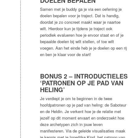
DOELEN BEPALEN’
Samen met je buddy ga je via een oefening je
doelen bepalen voor je traject. Dat is handig,
doordat je zo concreet maakt waar je naartoe
wilt. Hierdoor kun je tijdens je traject ook
periodiek evalueren hoe je ervoor staat en of je
bepaalde doelen bij wilt stellen, of toe wilt
voegen. Aan het einde heb je je doelen op een rij
en ben je klaar voor de start!
BONUS 2 – INTRODUCTIELES
‘PATRONEN OP JE PAD VAN
HELING’
Je verdiept je om te beginnen in de twee
hoofdpatronen op je pad van heling: de Saboteur
en de Heldin. Je verkent hoe je de relatie met
jezelf op dit moment ervaart en onderzoekt hoe
deze archetypen zich in jouw leven
manifesteren. Via de geleide visualisaties maak
je kennis met je Innerlijke Kind, het patroon van