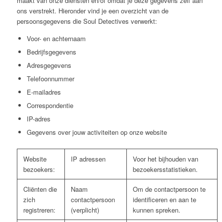
maakt van onze diensten en/of omdat je deze gegevens zelf aan
ons verstrekt. Hieronder vind je een overzicht van de
persoonsgegevens die Soul Detectives verwerkt:
Voor- en achternaam
Bedrijfsgegevens
Adresgegevens
Telefoonnummer
E-mailadres
Correspondentie
IP-adres
Gegevens over jouw activiteiten op onze website
Website
IP adressen
Voor het bijhouden van
bezoekers:
bezoekersstatistieken.
Cliënten die
Naam
Om de contactpersoon te
zich
contactpersoon
identificeren en aan te
registreren:
(verplicht)
kunnen spreken.