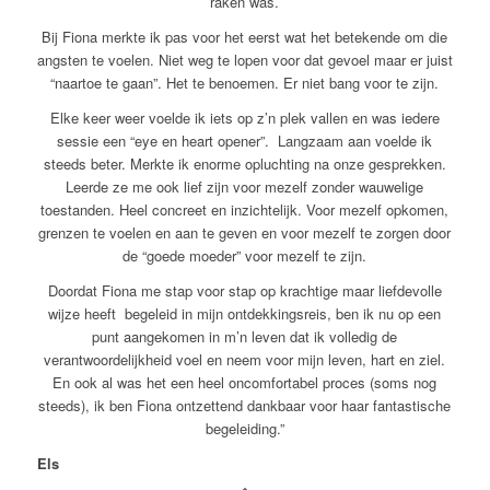
raken was.
Bij Fiona merkte ik pas voor het eerst wat het betekende om die
angsten te voelen. Niet weg te lopen voor dat gevoel maar er juist
“naartoe te gaan”. Het te benoemen. Er niet bang voor te zijn.
Elke keer weer voelde ik iets op z’n plek vallen en was iedere
sessie een “eye en heart opener”. Langzaam aan voelde ik
steeds beter. Merkte ik enorme opluchting na onze gesprekken.
Leerde ze me ook lief zijn voor mezelf zonder wauwelige
toestanden. Heel concreet en inzichtelijk. Voor mezelf opkomen,
grenzen te voelen en aan te geven en voor mezelf te zorgen door
de “goede moeder” voor mezelf te zijn.
Doordat Fiona me stap voor stap op krachtige maar liefdevolle
wijze heeft begeleid in mijn ontdekkingsreis, ben ik nu op een
punt aangekomen in m’n leven dat ik volledig de
verantwoordelijkheid voel en neem voor mijn leven, hart en ziel.
En ook al was het een heel oncomfortabel proces (soms nog
steeds), ik ben Fiona ontzettend dankbaar voor haar fantastische
begeleiding.”
Els