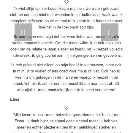
“Ik viel altijd op niet-beschikbare mannen. Ze waren getrouwd,
niet toe aan een relatie of woonden in het buitenland. Vaak was ik
compleet gefixeerd op ze en raakte ik verstrikt in fantasieën over
hoe het in de toekomst zou zijn.
Volgende
Ik was ervan overtuigd dat het ware liefde was, omdat ik zo’n
sterke connectie voelde. Om die reden wilde ik er ook alles aan
doen om de relatie te laten slagen en hierbij liet ik mezelf volledig
in de steek: ik ging voorbij aan mijn eigen grenzen en gevoelens.
Ik heb geleerd niet alleen op mijn hoofd te vertrouwen, maar ook
in mijn lijf te voelen of iets goed voor me is of niet. Ook heb ik
veel inzicht gekregen in de manieren waarop ik mezelf in de
steek liet, als ik achter een niet beschikbare man aan zat. Dit
was pijnlijk, maar noodzakelijk om te kunnen veranderen.”
Elise
“Mijn leven is nooit meer hetzelfde geworden na het traject met
Fiona. Ik drink bijna helemaal geen alcohol meer, ik heb veel
meer en echter plezier en ben fitter, gelukkiger, sterker en