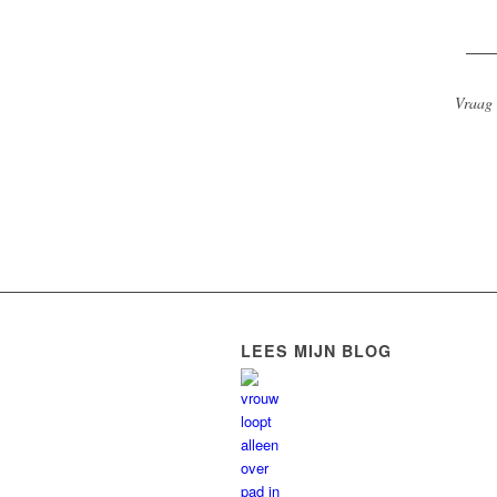
Vraag 
LEES MIJN BLOG