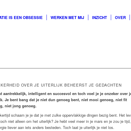
ATIE IS EEN OBSESSIE
WERKEN MET MIJ
INZICHT
OVER
KERHEID OVER JE UITERLIJK BEHEERST JE GEDACHTEN
t aantrekkelijk, intelligent en succesvol en toch voel je je onzeker over j
ijk. Je bent bang dat je niet dun genoeg bent, niet mooi genoeg, niet fit
g, niet jong genoeg.
jkertijd schaam je je dat je met zulke oppervlakkige dingen bezig bent. Het le
 toch niet alleen om het uiterlijk? Je hebt veel meer in je mars en je zou je tijd,
gie liever aan iets anders besteden. Toch laat je uiterlijk je niet los.