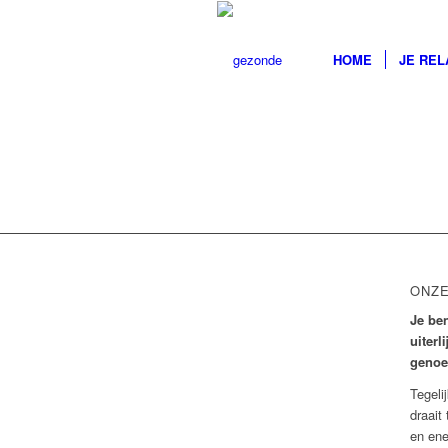
HOME
JE REL
ONZE
Je ben
uiterl
genoe
Tegeli
draait
en ener