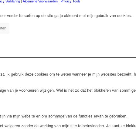
acy Verklaring
|
Algemene Voorwaarden
|
Privacy Tools
or verder te surfen op de site ga je akkoord met mijn gebruik van cookies.
eten
t. Ik gebruik deze cookies om te weten wanneer je mijn websites bezoekt, hoe 
ige van je voorkeuren wijzigen. Wel is het zo dat het blokkeren van sommige 
 zijn via mijn website en om sommige van de functies ervan te gebruiken.
t weigeren zonder de werking van mijn site te beïnvloeden. Je kunt ze blokker