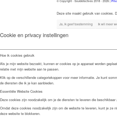
© Copyright - Souldetectives 2018 - 2026 |
Priv
Deze site maakt gebruik van cookies. Do
Ja, ik geef toestemming
Ik wil meer w
Cookie en privacy instellingen
Hoe ik cookies gebruik
Als je mijn website bezoekt, kunnen er cookies op je apparaat worden geplaats
relatie met mijn website aan te passen.
Klik op de verschillende categoriekoppen voor meer informatie. Je kunt somm
de diensten die ik je kan aanbieden.
Essentiële Website Cookies
Deze cookies zijn noodzakelijk om je de diensten te leveren die beschikbaar
Omdat deze cookies noodzakelijk zijn om de website te leveren, kunt je ze nie
deze website te blokkeren.