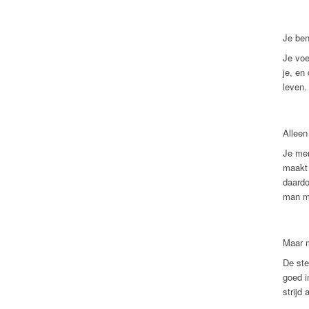
Je ben
Je voe
je, en
leven.
Alleen
Je mer
maakt 
daardoo
man me
Maar m
De ste
goed i
strijd