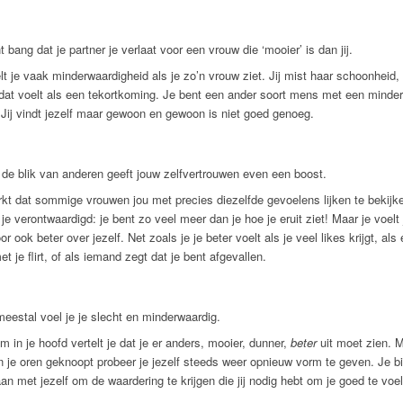
t bang dat je partner je verlaat voor een vrouw die ‘mooier’ is dan jij.
lt je vaak minderwaardigheid als je zo’n vrouw ziet. Jij mist haar schoonheid,
 dat voelt als een tekortkoming. Je bent een ander soort mens met een minder
 Jij vindt jezelf maar gewoon en gewoon is niet goed genoeg.
 de blik van anderen geeft jouw zelfvertrouwen even een boost.
kt dat sommige vrouwen jou met precies diezelfde gevoelens lijken te bekijk
je verontwaardigd: je bent zo veel meer dan je hoe je eruit ziet! Maar je voelt 
r ook beter over jezelf. Net zoals je je beter voelt als je veel likes krijgt, als
t je flirt, of als iemand zegt dat je bent afgevallen.
eestal voel je je slecht en minderwaardig.
m in je hoofd vertelt je dat je er anders, mooier, dunner,
beter
uit moet zien. M
n je oren geknoopt probeer je jezelf steeds weer opnieuw vorm te geven. Je b
 aan met jezelf om de waardering te krijgen die jij nodig hebt om je goed te voe