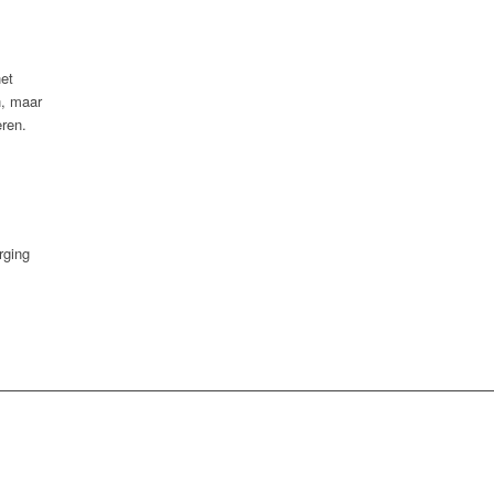
het
n, maar
eren.
rging