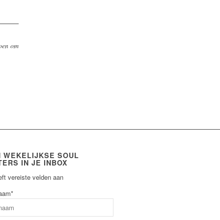
doen om
N WEKELIJKSE SOUL
TERS IN JE INBOX
eft vereiste velden aan
naam
*