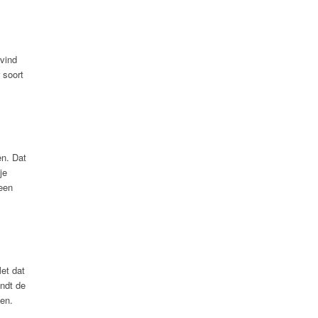
 vind
 soort
en. Dat
je
 een
et dat
indt de
len.