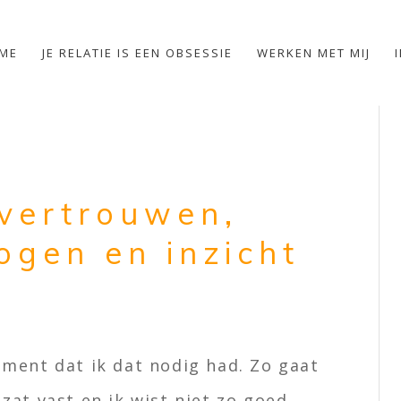
ME
JE RELATIE IS EEN OBSESSIE
WERKEN MET MIJ
fvertrouwen,
ogen en inzicht
ment dat ik dat nodig had. Zo gaat
k zat vast en ik wist niet zo goed