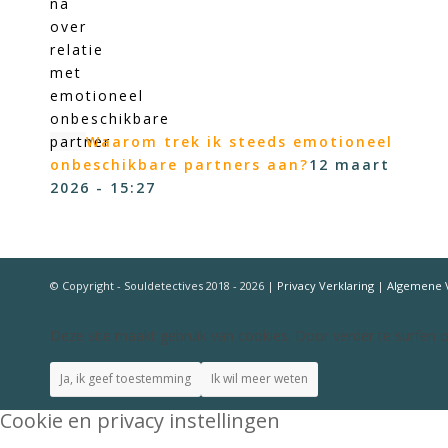
Waarom trek ik steeds emotioneel
onbeschikbare partners aan?
12 maart
2026 - 15:27
© Copyright - Souldetectives 2018 - 2026 |
Privacy Verklaring
|
Algemene 
Deze site maakt gebruik van cookies. Door verder te surfen o
Ja, ik geef toestemming
Ik wil meer weten
Cookie en privacy instellingen