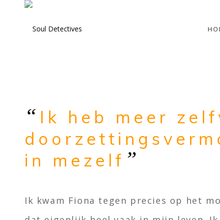
HO
“
Ik heb meer zel
doorzettingsverm
”
in mezelf
Ik kwam Fiona tegen precies op het mo
dat eigenlijk heel vaak in mijn leven. I