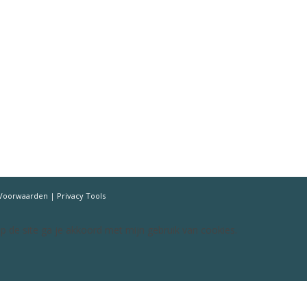
Voorwaarden
|
Privacy Tools
p de site ga je akkoord met mijn gebruik van cookies.