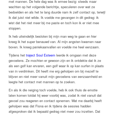
met mannen. De hele dag was ik ermee bezig: steeds maar
wachten op het volgende berichtje, speculeren over wat ze
bedoelden en als het te lang duurde nam ik zelf contact op, terwijl
ik dat juist niet wilde. Ik voelde me gevangen in dit gedrag: ik
wist dat het niet meer bij me paste en toch kon ik er niet mee
stoppen.
Ik heb uiteindelijk besloten bij mijn man weg te gaan en hier
kreeg ik het super benauwd van. Al mijn angsten kwamen naar
boven. Ik kreeg paniekaanvallen en voelde me heel eenzaam.
Tijdens het
traject Soul Esteem
leerde ik omgaan met deze
gevoelens. Ze mochten er gewoon zijn en ik ontdekte dat ik ze
als een golf kan ervaren, een golf waar ik op kan surfen in plaats
van in verdrinken. Dit heeft me erg geholpen om bij mezelf te
blijven en niet meer vanuit mijn gevoelens van eenzaamheid en
leegte het contact met mannen op te zoeken.
En als ik die neiging toch voelde, heb ik ook thuis de emotie
laten komen totdat hij weer voorbij was, zodat ik niet vanuit dat
gevoel zou reageren en contact opnemen. Wat me daarbij heeft
geholpen was dat Fiona en ik tijdens de sessies hadden
afgesproken dat ik bepaald gedrag niet meer zou inzetten. Dat