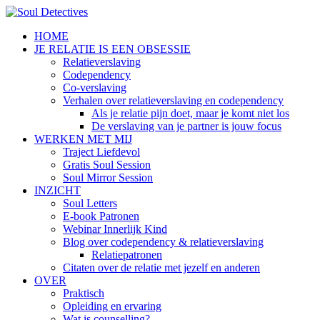
HOME
JE RELATIE IS EEN OBSESSIE
Relatieverslaving
Codependency
Co-verslaving
Verhalen over relatieverslaving en codependency
Als je relatie pijn doet, maar je komt niet los
De verslaving van je partner is jouw focus
WERKEN MET MIJ
Traject Liefdevol
Gratis Soul Session
Soul Mirror Session
INZICHT
Soul Letters
E-book Patronen
Webinar Innerlijk Kind
Blog over codependency & relatieverslaving
Relatiepatronen
Citaten over de relatie met jezelf en anderen
OVER
Praktisch
Opleiding en ervaring
Wat is counselling?