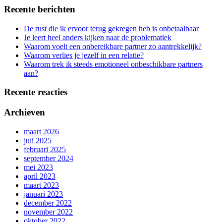
Recente berichten
De rust die ik ervoor terug gekregen heb is onbetaalbaar
Je leert heel anders kijken naar de problematiek
Waarom voelt een onbereikbare partner zo aantrekkelijk?
Waarom verlies je jezelf in een relatie?
Waarom trek ik steeds emotioneel onbeschikbare partners
aan?
Recente reacties
Archieven
maart 2026
juli 2025
februari 2025
september 2024
mei 2023
april 2023
maart 2023
januari 2023
december 2022
november 2022
oktober 2022