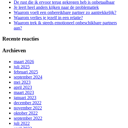
De rust die ik ervoor terug gekregen heb is onbetaalbaar
Je leert heel anders kijken naar de problematiek
Waarom voelt een onbereikbare partner zo aantrekkelijk?
Waarom verlies je jezelf in een relatie?
Waarom trek ik steeds emotioneel onbeschikbare partners
aan?
Recente reacties
Archieven
maart 2026
juli 2025
februari 2025
september 2024
mei 2023
april 2023
maart 2023
januari 2023
december 2022
november 2022
oktober 2022
september 2022
juli 2022