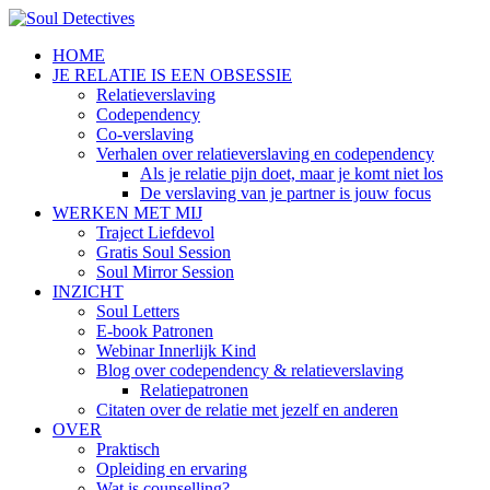
HOME
JE RELATIE IS EEN OBSESSIE
Relatieverslaving
Codependency
Co-verslaving
Verhalen over relatieverslaving en codependency
Als je relatie pijn doet, maar je komt niet los
De verslaving van je partner is jouw focus
WERKEN MET MIJ
Traject Liefdevol
Gratis Soul Session
Soul Mirror Session
INZICHT
Soul Letters
E-book Patronen
Webinar Innerlijk Kind
Blog over codependency & relatieverslaving
Relatiepatronen
Citaten over de relatie met jezelf en anderen
OVER
Praktisch
Opleiding en ervaring
Wat is counselling?