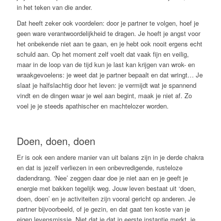
in het teken van die ander.
Dat heeft zeker ook voordelen: door je partner te volgen, hoef je
geen ware verantwoordelijkheid te dragen. Je hoeft je angst voor
het onbekende niet aan te gaan, en je hebt ook nooit ergens echt
schuld aan. Op het moment zelf voelt dat vaak fijn en veilig,
maar in de loop van de tijd kun je last kan krijgen van wrok- en
wraakgevoelens: je weet dat je partner bepaalt en dat wringt… Je
slaat je halfslachtig door het leven: je vermijdt wat je spannend
vindt en de dingen waar je wel aan begint, maak je niet af. Zo
voel je je steeds apathischer en machtelozer worden.
Doen, doen, doen
Er is ook een andere manier van uit balans zijn in je derde chakra
en dat is jezelf verliezen in een onbevredigende, rusteloze
dadendrang. ‘Nee’ zeggen daar doe je niet aan en je geeft je
energie met bakken tegelijk weg. Jouw leven bestaat uit ‘doen,
doen, doen’ en je activiteiten zijn vooral gericht op anderen. Je
partner bijvoorbeeld, of je gezin, en dat gaat ten koste van je
eigen levensmissie. Niet dat je dat in eerste instantie merkt, je