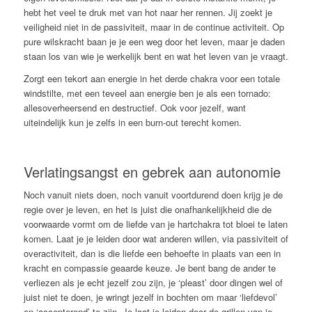
hebt het veel te druk met van hot naar her rennen. Jij zoekt je
veiligheid niet in de passiviteit, maar in de continue activiteit. Op
pure wilskracht baan je je een weg door het leven, maar je daden
staan los van wie je werkelijk bent en wat het leven van je vraagt.
Zorgt een tekort aan energie in het derde chakra voor een totale
windstilte, met een teveel aan energie ben je als een tornado:
allesoverheersend en destructief. Ook voor jezelf, want
uiteindelijk kun je zelfs in een burn-out terecht komen.
Verlatingsangst en gebrek aan autonomie
Noch vanuit niets doen, noch vanuit voortdurend doen krijg je de
regie over je leven, en het is juist die onafhankelijkheid die de
voorwaarde vormt om de liefde van je hartchakra tot bloei te laten
komen. Laat je je leiden door wat anderen willen, via passiviteit of
overactiviteit, dan is die liefde een behoefte in plaats van een in
kracht en compassie geaarde keuze. Je bent bang de ander te
verliezen als je echt jezelf zou zijn, je ‘pleast’ door dingen wel of
juist niet te doen, je wringt jezelf in bochten om maar ‘liefdevol’
en ‘accepterend’ te zijn. Je laat je leiden door de grillen van je