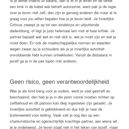
Is je derde chakra uit balans, dan is er in je leven en de liefde
een kink in de kabel wat betreft autonomie, want pak je de regie
over je leven niet zelf, dan zijn er genoeg anderen die maar al te
graag voor jou willen bepalen hoe je je leven leidt. Je Innerlijke
Criticus zweept je op tot een eindeloze en uitputtende
dadendrang, of legt je juist helemaal lam met al haar kritiek. Je
partner bepaalt wat wel en niet oké is, wie je moet zijn en wat je
moet doen. En ook de maatschappelijke normen en waarden
wegen zwaar op je schouders als je je innerlijke autoriteit
onvoldoende hebt kunnen ontwikkelen. Vanuit de disbalans in
jezelf ga je in de pas lopen met anderen.
Geen risico, geen verantwoordelijkheid
Was je als kind bang voor je ouders, werd je veel gestraft en
beschaamd, dan heb je je in die jaren vooral moeten richten op
zelfbehoud en dit patroon kan diep ingesleten zijn geraakt. Je
innerlijke autoriteit is geblokkeerd en dus kijk je naar de
buitenwereld voor leiding. Vaak valt je oog dan op een
charismatische en ogenschijnlijk krachtige partner, aan wiens wil
je je onderwerpt. Je leven staat niet in het teken van jezelf, maar