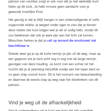
patroon van vechten zorgt er ook voor dat je niet werkelijk kunt
helen op dit stuk. Je hebt immers geen aandacht voor je
gewonde Innerlijke Kind.
Het gevolg is dat je blijft hangen in een onbevredigende of zelfs
ongezonde relatie: je weigert onder ogen te zien dat je binnen
deze relatie niet kunt krijgen wat je wil of nodig hebt, omdat dit
zou betekenen dat ook je ware pijn aan het licht zal komen.
Misschien herken je dat je
valt op iemand die emotioneel niet
beschikbaar is
.
Steeds weer ga je op de korte termijn je pijn uit de weg, maar op
een gegeven sta je toch echt oog in oog met de lange termijn
gevolgen van deze houding. Je komt met een schok tot het
inzicht dat je al jarenlang hetzelfde rondje aan het lopen bent en
zo geen stap vooruit komt. Dit is het moment van bewustwording
en daarmee de eerste stap op weg naar het doorbreken van dit
patroon.
Vind je weg uit de afhankelijkheid
Vanuit codependency wil je kost wat kost dat één specifiek