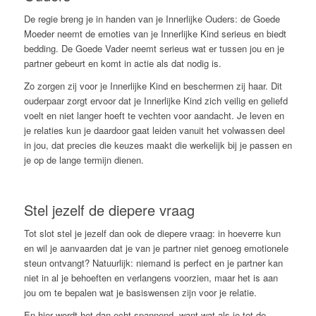
De regie breng je in handen van je Innerlijke Ouders: de Goede
Moeder neemt de emoties van je Innerlijke Kind serieus en biedt
bedding. De Goede Vader neemt serieus wat er tussen jou en je
partner gebeurt en komt in actie als dat nodig is.
Zo zorgen zij voor je Innerlijke Kind en beschermen zij haar. Dit
ouderpaar zorgt ervoor dat je Innerlijke Kind zich veilig en geliefd
voelt en niet langer hoeft te vechten voor aandacht. Je leven en
je relaties kun je daardoor gaat leiden vanuit het volwassen deel
in jou, dat precies die keuzes maakt die werkelijk bij je passen en
je op de lange termijn dienen.
Stel jezelf de diepere vraag
Tot slot stel je jezelf dan ook de diepere vraag: in hoeverre kun
en wil je aanvaarden dat je van je partner niet genoeg emotionele
steun ontvangt? Natuurlijk: niemand is perfect en je partner kan
niet in al je behoeften en verlangens voorzien, maar het is aan
jou om te bepalen wat je basiswensen zijn voor je relatie.
En hier wordt het dan echt spannend, want wat als je tot de