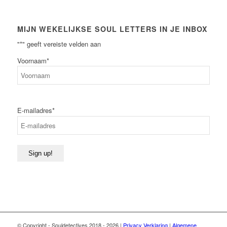
MIJN WEKELIJKSE SOUL LETTERS IN JE INBOX
"
*
" geeft vereiste velden aan
Voornaam
*
Voornaam
E-mailadres
*
Sign up!
© Copyright - Souldetectives 2018 - 2026 |
Privacy Verklaring
|
Algemene