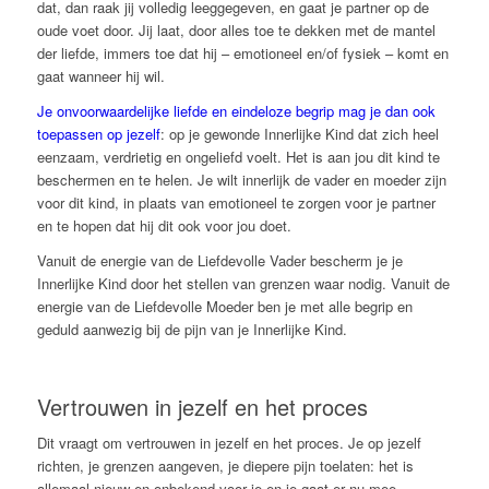
dat, dan raak jij volledig leeggegeven, en gaat je partner op de
oude voet door. Jij laat, door alles toe te dekken met de mantel
der liefde, immers toe dat hij – emotioneel en/of fysiek – komt en
gaat wanneer hij wil.
Je onvoorwaardelijke liefde en eindeloze begrip mag je dan ook
toepassen op jezelf
: op je gewonde Innerlijke Kind dat zich heel
eenzaam, verdrietig en ongeliefd voelt. Het is aan jou dit kind te
beschermen en te helen. Je wilt innerlijk de vader en moeder zijn
voor dit kind, in plaats van emotioneel te zorgen voor je partner
en te hopen dat hij dit ook voor jou doet.
Vanuit de energie van de Liefdevolle Vader bescherm je je
Innerlijke Kind door het stellen van grenzen waar nodig. Vanuit de
energie van de Liefdevolle Moeder ben je met alle begrip en
geduld aanwezig bij de pijn van je Innerlijke Kind.
Vertrouwen in jezelf en het proces
Dit vraagt om vertrouwen in jezelf en het proces. Je op jezelf
richten, je grenzen aangeven, je diepere pijn toelaten: het is
allemaal nieuw en onbekend voor je en je gaat er nu mee