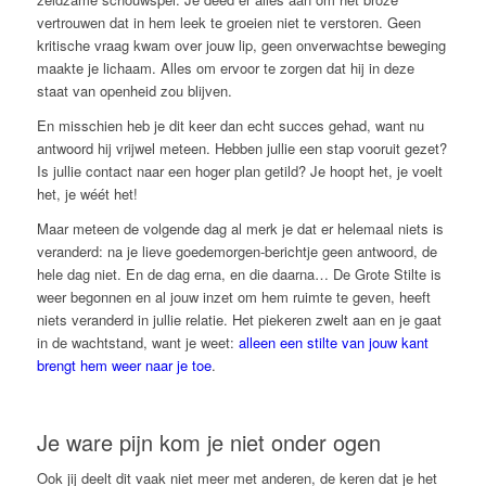
vertrouwen dat in hem leek te groeien niet te verstoren. Geen
kritische vraag kwam over jouw lip, geen onverwachtse beweging
maakte je lichaam. Alles om ervoor te zorgen dat hij in deze
staat van openheid zou blijven.
En misschien heb je dit keer dan echt succes gehad, want nu
antwoord hij vrijwel meteen. Hebben jullie een stap vooruit gezet?
Is jullie contact naar een hoger plan getild? Je hoopt het, je voelt
het, je wéét het!
Maar meteen de volgende dag al merk je dat er helemaal niets is
veranderd: na je lieve goedemorgen-berichtje geen antwoord, de
hele dag niet. En de dag erna, en die daarna… De Grote Stilte is
weer begonnen en al jouw inzet om hem ruimte te geven, heeft
niets veranderd in jullie relatie. Het piekeren zwelt aan en je gaat
in de wachtstand, want je weet:
alleen een stilte van jouw kant
brengt hem weer naar je toe
.
Je ware pijn kom je niet onder ogen
Ook jij deelt dit vaak niet meer met anderen, de keren dat je het