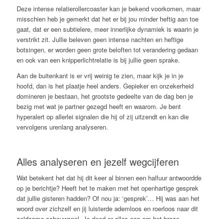
Deze intense relatierollercoaster kan je bekend voorkomen, maar
misschien heb je gemerkt dat het er bij jou minder heftig aan toe
gaat, dat er een subtielere, meer innerlijke dynamiek is waarin je
verstrikt zit. Jullie beleven geen intense nachten en heftige
botsingen, er worden geen grote beloften tot verandering gedaan
en ook van een knipperlichtrelatie is bij jullie geen sprake.
Aan de buitenkant is er vrij weinig te zien, maar kijk je in je
hoofd, dan is het plaatje heel anders. Gepieker en onzekerheid
domineren je bestaan, het grootste gedeelte van de dag ben je
bezig met wat je partner gezegd heeft en waarom. Je bent
hyperalert op allerlei signalen die hij of zij uitzendt en kan die
vervolgens urenlang analyseren.
Alles analyseren en jezelf wegcijferen
Wat betekent het dat hij dit keer al binnen een halfuur antwoordde
op je berichtje? Heeft het te maken met het openhartige gesprek
dat jullie gisteren hadden? Of nou ja: ‘gesprek’… Hij was aan het
woord over zichzelf en jij luisterde ademloos en roerloos naar dit
zeldzame schouwspel. Je deed er alles aan om het broze