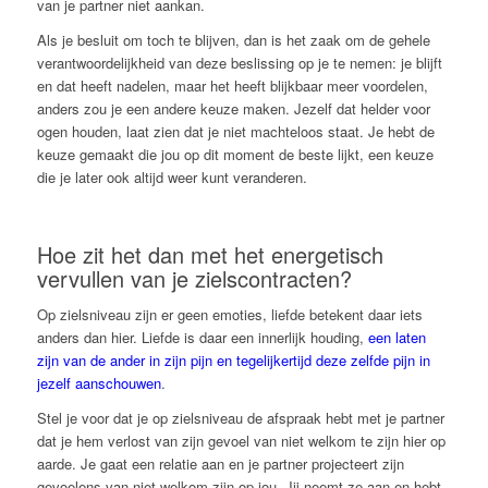
van je partner niet aankan.
Als je besluit om toch te blijven, dan is het zaak om de gehele
verantwoordelijkheid van deze beslissing op je te nemen: je blijft
en dat heeft nadelen, maar het heeft blijkbaar meer voordelen,
anders zou je een andere keuze maken. Jezelf dat helder voor
ogen houden, laat zien dat je niet machteloos staat. Je hebt de
keuze gemaakt die jou op dit moment de beste lijkt, een keuze
die je later ook altijd weer kunt veranderen.
Hoe zit het dan met het energetisch
vervullen van je zielscontracten?
Op zielsniveau zijn er geen emoties, liefde betekent daar iets
anders dan hier. Liefde is daar een innerlijk houding,
een laten
zijn van de ander in zijn pijn en tegelijkertijd deze zelfde pijn in
jezelf aanschouwen
.
Stel je voor dat je op zielsniveau de afspraak hebt met je partner
dat je hem verlost van zijn gevoel van niet welkom te zijn hier op
aarde. Je gaat een relatie aan en je partner projecteert zijn
gevoelens van niet welkom zijn op jou. Jij neemt ze aan en hebt