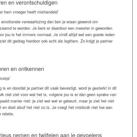
en en verontschuldigen
der hem vroeger heeft mishandeld’
an emotionele verwaarlozing dan ben je eraan gewend om
tzaamd te worden. Je bent er daardoor een meester in geworden
oor jou is het immers normaal. Je vindt altijd wel een goede reden
et dit gedrag hierdoor ook echt als legitiem. Zo krijgt je partner
eren en ontkennen
ruisje’
g is en doordat je partner dit vaak bevestigt, word je gesterkt in dit
uik niet ziet voor wat het is, volgens jou is er dan geen sprake van
paald manier niet: je ziet wel wat er gebeurt, maar je ziet het niet
t en doet alsof het niet zo is. Je voegt het misbruik niet toe aan
 relatie.
rieus nemen en twijfelen aan je gevoelens