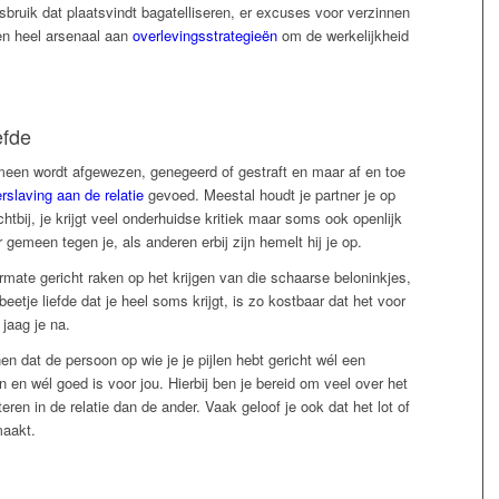
isbruik dat plaatsvindt bagatelliseren, er excuses voor verzinnen
een heel arsenaal aan
overlevingsstrategieën
om de werkelijkheid
efde
emeen wordt afgewezen, genegeerd of gestraft en maar af en toe
rslaving aan de relatie
gevoed. Meestal houdt je partner je op
tbij, je krijgt veel onderhuidse kritiek maar soms ook openlijk
 gemeen tegen je, als anderen erbij zijn hemelt hij je op.
mate gericht raken op het krijgen van die schaarse beloninkjes,
 beetje liefde dat je heel soms krijgt, is zo kostbaar dat het voor
 jaag je na.
n dat de persoon op wie je je pijlen hebt gericht wél een
n en wél goed is voor jou. Hierbij ben je bereid om veel over het
eren in de relatie dan de ander. Vaak geloof je ook dat het lot of
maakt.