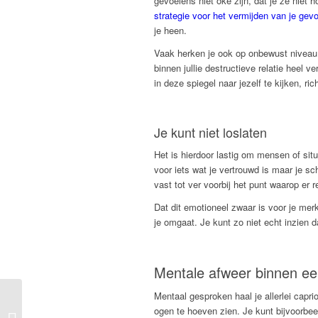
gevoelens niet oké zijn, dat je ze niet h
strategie voor het vermijden van je gev
je heen.
Vaak herken je ook op onbewust niveau 
binnen jullie destructieve relatie heel v
in deze spiegel naar jezelf te kijken, ri
Je kunt niet loslaten
Het is hierdoor lastig om mensen of situat
voor iets wat je vertrouwd is maar je 
vast tot ver voorbij het punt waarop er
Dat dit emotioneel zwaar is voor je mer
je omgaat. Je kunt zo niet echt inzien d
Mentale afweer binnen een
Mentaal gesproken haal je allerlei capri
In een destructieve
ogen te hoeven zien. Je kunt bijvoorbeel