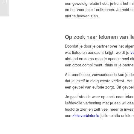
relatie met je soulmate?
een geweldig relatie hebt, je kunt het m
en het voor jezelf ontkennen. Je hebt 
niet te hoeven zien.
Op zoek naar tekenen van li
Doordat je door je partner over het alg
wat liefde en aandacht krijgt, wordt je
ve
afstand en soms mag je opeens heel dich
een groot compliment, thuis is je partner
Als emotioneel verwaarloosde kun je der
dat je jezelf in die queeste verliest. Het
een gevoel van euforie zorgt. Dit gevoel
Je gaat steeds weer op zoek naar tekene
liefdevolle verbinding met je aan wil gaa
hoofd te zien en zelf veel meer te invest
een
zielsverbintenis
jullie relatie uniek 