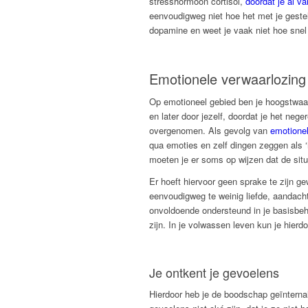
stresshormoon cortisol,
doordat je al v
eenvoudigweg niet hoe het met je gestel
dopamine en weet je vaak niet hoe snel
Emotionele verwaarlozing 
Op emotioneel gebied ben je hoogstwaars
en later door jezelf, doordat je het neg
overgenomen. Als gevolg van
emotionel
qua emoties en zelf dingen zeggen als ‘
moeten je er soms op wijzen dat de situa
Er hoeft hiervoor geen sprake te zijn ge
eenvoudigweg te weinig liefde, aandach
onvoldoende ondersteund in je basisbeho
zijn. In je volwassen leven kun je hierd
Je ontkent je gevoelens
Hierdoor heb je de boodschap geïnternali