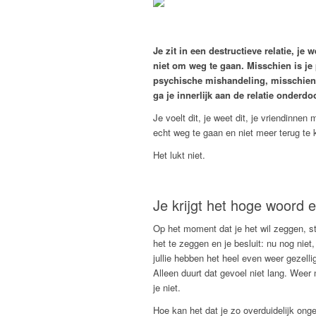
Je zit in een destructieve relatie, je w
niet om weg te gaan. Misschien is je
psychische mishandeling, misschien li
ga je innerlijk aan de relatie onderd
Je voelt dit, je weet dit, je vriendinn
echt weg te gaan en niet meer terug te
Het lukt niet.
Je krijgt het hoge woord er
Op het moment dat je het wil zeggen, sto
het te zeggen en je besluit: nu nog niet
jullie hebben het heel even weer gezell
Alleen duurt dat gevoel niet lang. Weer
je niet.
Hoe kan het dat je zo overduidelijk onge