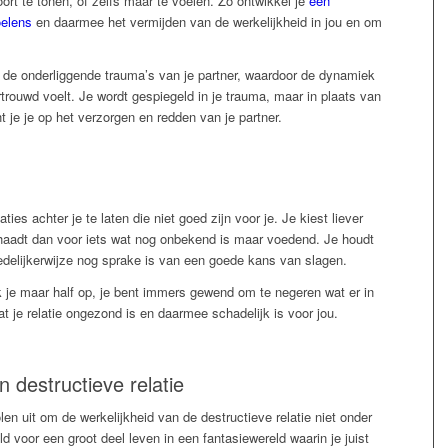
oort te tonen, of zelfs maar te voelen. Zo ontwikkel je
een
oelens
en daarmee het vermijden van de werkelijkheid in jou en om
de onderliggende trauma’s van je partner, waardoor de dynamiek
ertrouwd voelt. Je wordt gespiegeld in je trauma, maar in plaats van
cht je je op het verzorgen en redden van je partner.
ies achter je te laten die niet goed zijn voor je. Je kiest liever
schaadt dan voor iets wat nog onbekend is maar voedend. Je houdt
 redelijkerwijze nog sprake is van een goede kans van slagen.
k je maar half op, je bent immers gewend om te negeren wat er in
at je relatie ongezond is en daarmee schadelijk is voor jou.
 destructieve relatie
olen uit om de werkelijkheid van de destructieve relatie niet onder
d voor een groot deel leven in een fantasiewereld waarin je juist