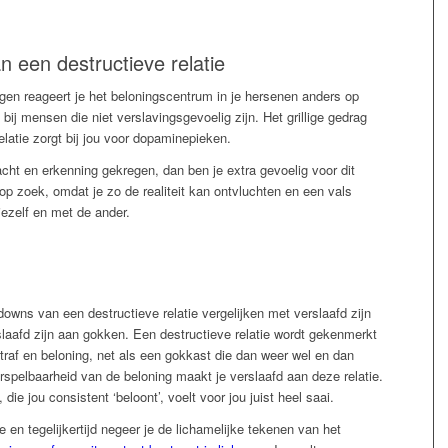
n een destructieve relatie
gen reageert je het beloningscentrum in je hersenen anders op
 bij mensen die niet verslavingsgevoelig zijn. Het grillige gedrag
elatie zorgt bij jou voor dopaminepieken.
dacht en erkenning gekregen, dan ben je extra gevoelig voor dit
op zoek, omdat je zo de realiteit kan ontvluchten en een vals
ezelf en met de ander.
owns van een destructieve relatie vergelijken met verslaafd zijn
slaafd zijn aan gokken. Een destructieve relatie wordt gekenmerkt
traf en beloning, net als een gokkast die dan weer wel en dan
orspelbaarheid van de beloning maakt je verslaafd aan deze relatie.
ie jou consistent ‘beloont’, voelt voor jou juist heel saai.
 en tegelijkertijd negeer je de lichamelijke tekenen van het