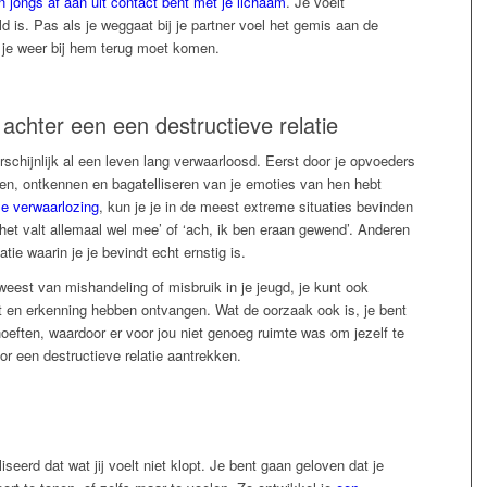
an jongs af aan uit contact bent met je lichaam
. Je voelt
d is. Pas als je weggaat bij je partner voel het gemis aan de
 je weer bij hem terug moet komen.
achter een een destructieve relatie
chijnlijk al een leven lang verwaarloosd. Eerst door je opvoeders
eren, ontkennen en bagatelliseren van je emoties van hen hebt
e verwaarlozing
, kun je je in de meest extreme situaties bevinden
het valt allemaal wel mee’ of ‘ach, ik ben eraan gewend’. Anderen
tie waarin je je bevindt echt ernstig is.
weest van mishandeling of misbruik in je jeugd, je kunt ook
t en erkenning hebben ontvangen. Wat de oorzaak ook is, je bent
eften, waardoor er voor jou niet genoeg ruimte was om jezelf te
oor een destructieve relatie aantrekken.
seerd dat wat jij voelt niet klopt. Je bent gaan geloven dat je