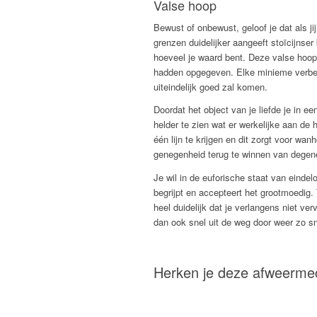
Valse hoop
Bewust of onbewust, geloof je dat als jij
grenzen duidelijker aangeeft stoïcijnser 
hoeveel je waard bent. Deze valse hoop
hadden opgegeven. Elke minieme verbete
uiteindelijk goed zal komen.
Doordat het object van je liefde je in ee
helder te zien wat er werkelijke aan de 
één lijn te krijgen en dit zorgt voor w
genegenheid terug te winnen van degene 
Je wil in de euforische staat van eindel
begrijpt en accepteert het grootmoedig.
heel duidelijk dat je verlangens niet verv
dan ook snel uit de weg door weer zo sn
Herken je deze afweerm