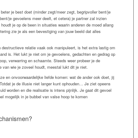
 beter je best doet (minder zegt/meer zegt, begripvoller bent/je
bent/je gevoelens meer deelt, et cetera) je partner zal inzien
 houdt je op de been in situaties waarin anderen de moed allang
ring zie je als een bevestiging van jouw beeld dat alles
n destructieve relatie vaak ook manipuleert, is het extra lastig om
hand is. Het lukt je niet om je gevoelens, gedachten en gedrag op
anhoop, verwarring en schaamte. Steeds weer probeer je de
van wie je zoveel houdt, meestal lukt dit je niet.
oze en onvoorwaardelijke liefde komen: wat de ander ook doet, jij
 Totdat je de illusie niet langer kunt ophouden… Je ziet opeens
uld worden en die realisatie is intens pijnlijk. Je gaat dit gevoel
el mogelijk in je bubbel van valse hoop te komen
echanismen?