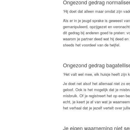
Ongezond gedrag normaliser
‘Hij doet dat alleen maar omdat zijn va
Als er in je jeugd sprake is geweest v
gemanipuleerd, opzijgezet en veronach
dit gedrag bij anderen goed te praten: v
waarom je partner deed wat hij deed en zi
steeds het voordeel van de twijfel.
Ongezond gedrag bagatellis
‘Het valt wel mee, elk huisje heeft zijn k
Je doet net alsof het allemaal niet zo er
geloof. Ook is het mogelijk dat je misbr
misbruik. Of je registreert het op een be
echt, je keert je af van wat je waarneem
het verhaal dat je jezelf vertelt over jullie
Je eigen waarneming niet se