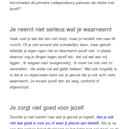
beïnvloeden de primaire codependency-patronen de relatie met
jezelf?
Je neemt niet serieus wat je waarneemt
Vaak voel je wel dat iets niet klopt, maar je handelt niet naar dit
inzicht. Of je ziet iemand iets schadelijks doen, maar gelooft
letterlijk je eigen ogen niet en beschermt jezelf niet. In plaats
daarvan zeg je dingen tegen jezelf als: ‘dat zal wel aan mij
liggen’, ‘ik reageer vast overgevoelig’, ‘ik moet me ook niet zo
aanstellen’, ‘die ander zal wel gelijk hebben’. Wat ook mogelijk is,
is dat je zo afgesneden bent van je gevoel dat je ook echt niets
waarneemt. Je ervaart jezelf dan als leeg, verdoofd of
afgestompt.
Je zorgt niet goed voor jezelf
Doordat je niet luistert naar wat je gevoel je ingeeft,
doe je ook
niet wat goed is voor jou of waar jij plezier aan beleeft
. Als je na
een dag werken bekaf thuiskomt en het liefst met een boek op de