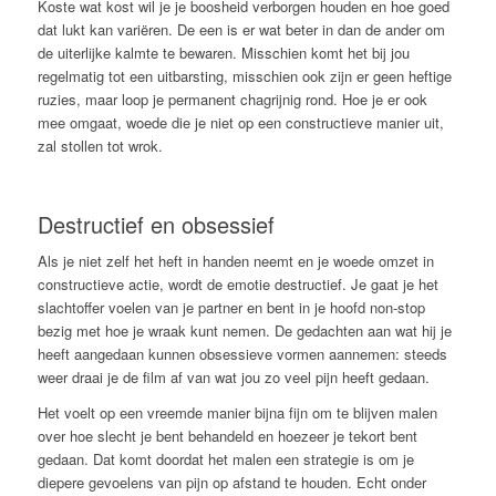
Koste wat kost wil je je boosheid verborgen houden en hoe goed
dat lukt kan variëren. De een is er wat beter in dan de ander om
de uiterlijke kalmte te bewaren. Misschien komt het bij jou
regelmatig tot een uitbarsting, misschien ook zijn er geen heftige
ruzies, maar loop je permanent chagrijnig rond. Hoe je er ook
mee omgaat, woede die je niet op een constructieve manier uit,
zal stollen tot wrok.
Destructief en obsessief
Als je niet zelf het heft in handen neemt en je woede omzet in
constructieve actie, wordt de emotie destructief. Je gaat je het
slachtoffer voelen van je partner en bent in je hoofd non-stop
bezig met hoe je wraak kunt nemen. De gedachten aan wat hij je
heeft aangedaan kunnen obsessieve vormen aannemen: steeds
weer draai je de film af van wat jou zo veel pijn heeft gedaan.
Het voelt op een vreemde manier bijna fijn om te blijven malen
over hoe slecht je bent behandeld en hoezeer je tekort bent
gedaan. Dat komt doordat het malen een strategie is om je
diepere gevoelens van pijn op afstand te houden. Echt onder